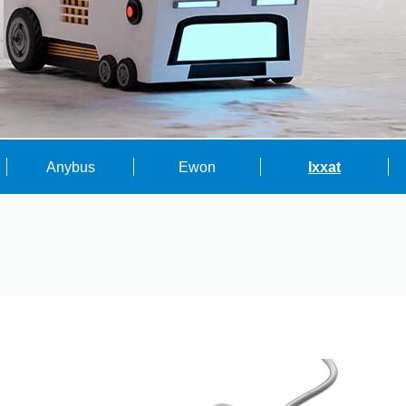
Anybus
Ewon
Ixxat