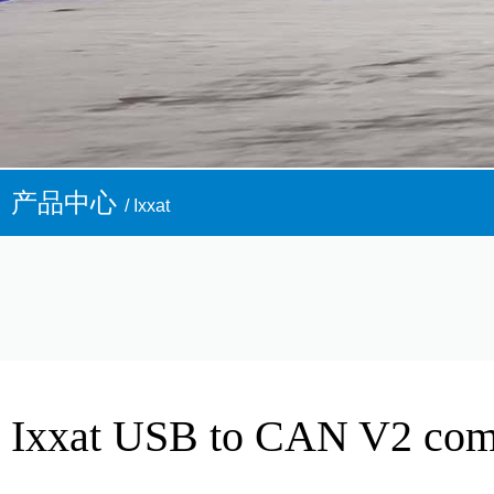
产品中心
/ Ixxat
Ixxat USB to CAN V2 c