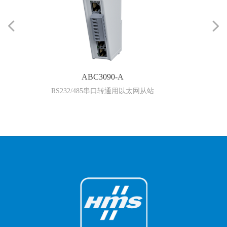
넳
넲
ABC3090-A
RS232/485串口转通用以太网从站
RS