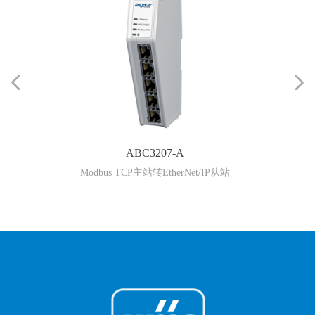
넳
넲
ABC3207-A
Modbus TCP主站转EtherNet/IP从站
Mod