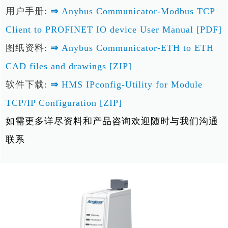
用户手册:
⇒
Anybus Communicator-Modbus TCP
Client to PROFINET IO device User Manual [PDF]
图纸资料:
⇒
Anybus Communicator-ETH to ETH
CAD files and drawings [ZIP]
软件下载:
⇒
HMS IPconfig-Utility for Module
TCP/IP Configuration [ZIP]
如需更多详尽资料和产品咨询欢迎随时与我们沟通
联系