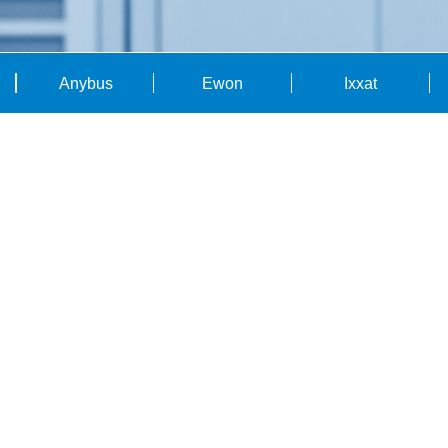
Anybus
Ewon
Ixxat